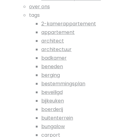
over ons
tags
2-kamerappartement
appartement
architect
architectuur
badkamer
beneden
berging
bestemmingsplan
beveiligd
bijkeuken
boerderij
buitenterrein
bungalow
carport