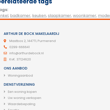
erelateerde tags
ags:
inkel
,
badkamer
,
keuken
,
slaapkamer
,
woonkamer
,
mode
ARTHUR DE BOCK MAKELAARDIJ
Mastbos 2, 1447TL Purmerend
0299-666641
info@arthurdebock.nl
KvK. 37124620
ONS AANBOD
Woningaanbod
DIENSTVERLENING
Een woning kopen
Uw woning verkopen
Waardebepaling