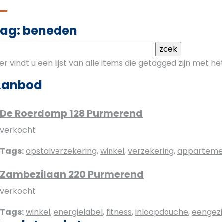
ag: beneden
ier vindt u een lijst van alle items die getagged zijn met 
Aanbod
De Roerdomp 128 Purmerend
verkocht
Tags:
opstalverzekering
,
winkel
,
verzekering
,
apparteme
Zambezilaan 220 Purmerend
verkocht
Tags:
winkel
,
energielabel
,
fitness
,
inloopdouche
,
eengez