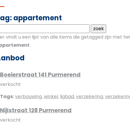
ag: appartement
ier vindt u een lijst van alle items die getagged zijn met 
ppartement
.
Aanbod
Boeierstraat 141 Purmerend
verkocht
Tags:
verbouwing
,
winkel
,
ligbad
,
verzekering
,
verzekeri
Nijlstraat 128 Purmerend
verkocht