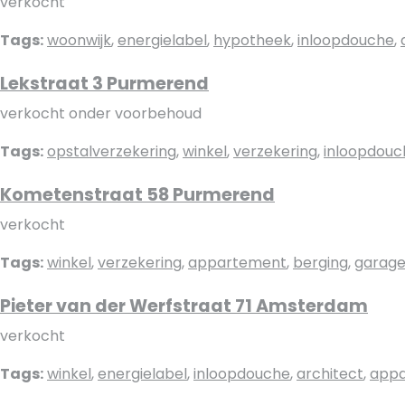
verkocht
Tags:
woonwijk
,
energielabel
,
hypotheek
,
inloopdouche
,
Lekstraat 3 Purmerend
verkocht onder voorbehoud
Tags:
opstalverzekering
,
winkel
,
verzekering
,
inloopdouc
Kometenstraat 58 Purmerend
verkocht
Tags:
winkel
,
verzekering
,
appartement
,
berging
,
garag
Pieter van der Werfstraat 71 Amsterdam
verkocht
Tags:
winkel
,
energielabel
,
inloopdouche
,
architect
,
app