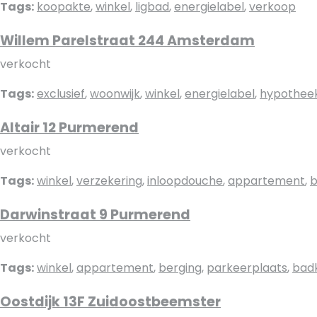
Tags:
koopakte
,
winkel
,
ligbad
,
energielabel
,
verkoop
Willem Parelstraat 244 Amsterdam
verkocht
Tags:
exclusief
,
woonwijk
,
winkel
,
energielabel
,
hypothee
Altair 12 Purmerend
verkocht
Tags:
winkel
,
verzekering
,
inloopdouche
,
appartement
,
b
Darwinstraat 9 Purmerend
verkocht
Tags:
winkel
,
appartement
,
berging
,
parkeerplaats
,
bad
Oostdijk 13F Zuidoostbeemster