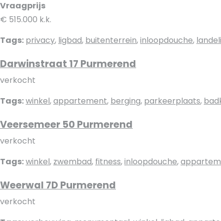
Vraagprijs
€ 515.000 k.k.
Tags:
privacy
,
ligbad
,
buitenterrein
,
inloopdouche
,
landeli
Darwinstraat 17 Purmerend
verkocht
Tags:
winkel
,
appartement
,
berging
,
parkeerplaats
,
bad
Veersemeer 50 Purmerend
verkocht
Tags:
winkel
,
zwembad
,
fitness
,
inloopdouche
,
appartem
Weerwal 7D Purmerend
verkocht