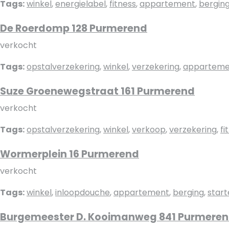
Tags:
winkel
,
energielabel
,
fitness
,
appartement
,
bergin
De Roerdomp 128 Purmerend
verkocht
Tags:
opstalverzekering
,
winkel
,
verzekering
,
apparteme
Suze Groenewegstraat 161 Purmerend
verkocht
Tags:
opstalverzekering
,
winkel
,
verkoop
,
verzekering
,
fi
Wormerplein 16 Purmerend
verkocht
Tags:
winkel
,
inloopdouche
,
appartement
,
berging
,
start
Burgemeester D. Kooimanweg 841 Purmere