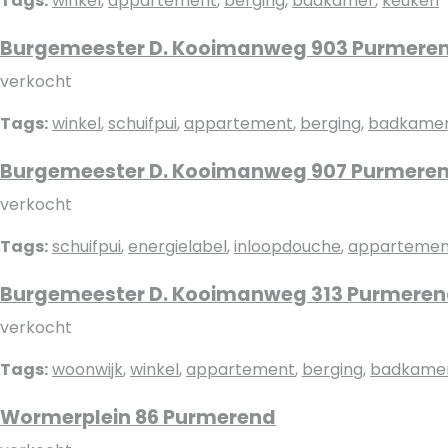
Tags:
winkel
,
appartement
,
berging
,
badkamer
,
keuken
Burgemeester D. Kooimanweg 903 Purmere
verkocht
Tags:
winkel
,
schuifpui
,
appartement
,
berging
,
badkame
Burgemeester D. Kooimanweg 907 Purmere
verkocht
Tags:
schuifpui
,
energielabel
,
inloopdouche
,
appartemen
Burgemeester D. Kooimanweg 313 Purmere
verkocht
Tags:
woonwijk
,
winkel
,
appartement
,
berging
,
badkame
Wormerplein 86 Purmerend