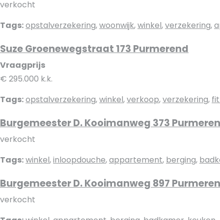
verkocht
Tags:
opstalverzekering
,
woonwijk
,
winkel
,
verzekering
,
a
Suze Groenewegstraat 173 Purmerend
Vraagprijs
€ 295.000 k.k.
Tags:
opstalverzekering
,
winkel
,
verkoop
,
verzekering
,
fi
Burgemeester D. Kooimanweg 373 Purmere
verkocht
Tags:
winkel
,
inloopdouche
,
appartement
,
berging
,
badk
Burgemeester D. Kooimanweg 897 Purmere
verkocht