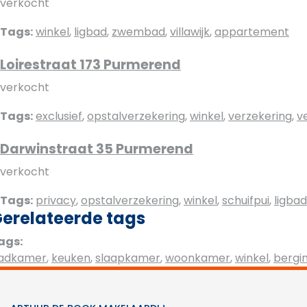
verkocht
Tags:
winkel
,
ligbad
,
zwembad
,
villawijk
,
appartement
Loirestraat 173 Purmerend
verkocht
Tags:
exclusief
,
opstalverzekering
,
winkel
,
verzekering
,
v
Darwinstraat 35 Purmerend
verkocht
Tags:
privacy
,
opstalverzekering
,
winkel
,
schuifpui
,
ligbad
erelateerde tags
ags:
adkamer
,
keuken
,
slaapkamer
,
woonkamer
,
winkel
,
bergi