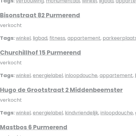
Tags:
verbouwing
,
monumentaal
,
winkel
,
ligbad
,
appart
Bisonstraat 82 Purmerend
verkocht
Tags:
winkel
,
ligbad
,
fitness
,
appartement
,
parkeerplaat
Churchillhof 15 Purmerend
verkocht
Tags:
winkel
,
energielabel
,
inloopdouche
,
appartement
,
Hugo de Grootstraat 2 Middenbeemster
verkocht
Tags:
winkel
,
energielabel
,
kindvriendelijk
,
inloopdouche
,
Mastbos 6 Purmerend