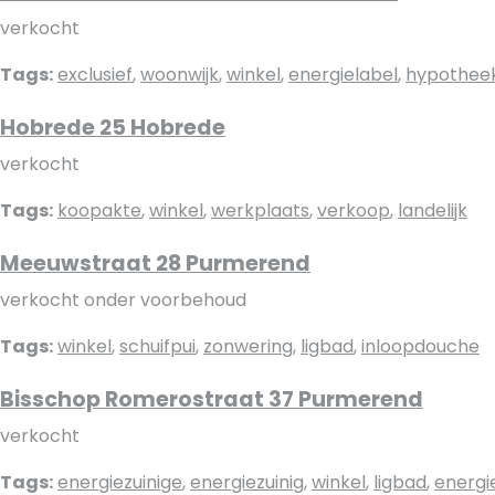
verkocht
Tags:
exclusief
,
woonwijk
,
winkel
,
energielabel
,
hypothee
Hobrede 25 Hobrede
verkocht
Tags:
koopakte
,
winkel
,
werkplaats
,
verkoop
,
landelijk
Meeuwstraat 28 Purmerend
verkocht onder voorbehoud
Tags:
winkel
,
schuifpui
,
zonwering
,
ligbad
,
inloopdouche
Bisschop Romerostraat 37 Purmerend
verkocht
Tags:
energiezuinige
,
energiezuinig
,
winkel
,
ligbad
,
energi