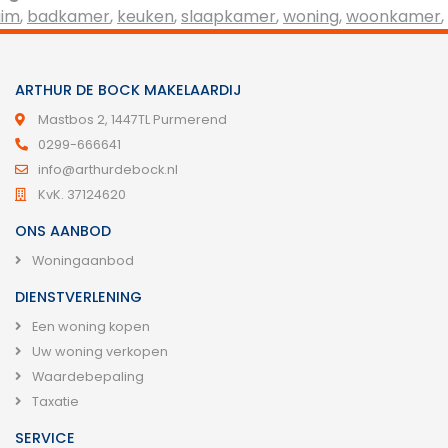
uim
,
badkamer
,
keuken
,
slaapkamer
,
woning
,
woonkamer
,
ARTHUR DE BOCK MAKELAARDIJ
Mastbos 2, 1447TL Purmerend
0299-666641
info@arthurdebock.nl
KvK. 37124620
ONS AANBOD
Woningaanbod
DIENSTVERLENING
Een woning kopen
Uw woning verkopen
Waardebepaling
Taxatie
SERVICE