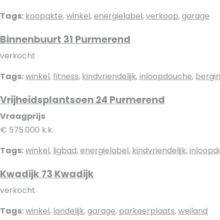
Tags:
koopakte
,
winkel
,
energielabel
,
verkoop
,
garage
Binnenbuurt 31 Purmerend
verkocht
Tags:
winkel
,
fitness
,
kindvriendelijk
,
inloopdouche
,
bergi
Vrijheidsplantsoen 24 Purmerend
Vraagprijs
€ 575.000 k.k.
Tags:
winkel
,
ligbad
,
energielabel
,
kindvriendelijk
,
inloop
Kwadijk 73 Kwadijk
verkocht
Tags:
winkel
,
landelijk
,
garage
,
parkeerplaats
,
weiland