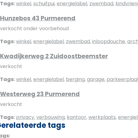
Tags:
winkel
,
schuifpui
,
energielabel
,
zwembad
,
kindvrien
Hunzebos 43 Purmerend
verkocht onder voorbehoud
Tags:
winkel
,
energielabel
,
zwembad
,
inloopdouche
,
arch
Kwadijkerweg 2 Zuidoostbeemster
verkocht
Tags:
winkel
,
energielabel
,
berging
,
garage
,
parkeerplaa
Westerweg 23 Purmerend
verkocht
Tags:
privacy
,
verbouwing
,
kantoor
,
werkplaats
,
energie
erelateerde tags
ags: