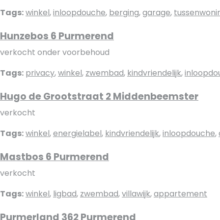
Tags:
winkel
,
inloopdouche
,
berging
,
garage
,
tussenwoni
Hunzebos 6 Purmerend
verkocht onder voorbehoud
Tags:
privacy
,
winkel
,
zwembad
,
kindvriendelijk
,
inloopdo
Hugo de Grootstraat 2 Middenbeemster
verkocht
Tags:
winkel
,
energielabel
,
kindvriendelijk
,
inloopdouche
,
Mastbos 6 Purmerend
verkocht
Tags:
winkel
,
ligbad
,
zwembad
,
villawijk
,
appartement
Purmerland 362 Purmerend