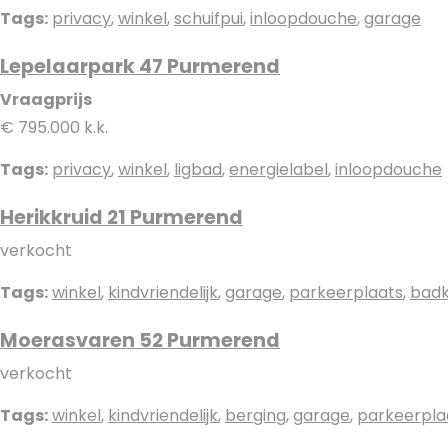
Tags:
privacy
,
winkel
,
schuifpui
,
inloopdouche
,
garage
Lepelaarpark 47 Purmerend
Vraagprijs
€ 795.000 k.k.
Tags:
privacy
,
winkel
,
ligbad
,
energielabel
,
inloopdouche
Herikkruid 21 Purmerend
verkocht
Tags:
winkel
,
kindvriendelijk
,
garage
,
parkeerplaats
,
bad
Moerasvaren 52 Purmerend
verkocht
Tags:
winkel
,
kindvriendelijk
,
berging
,
garage
,
parkeerpla