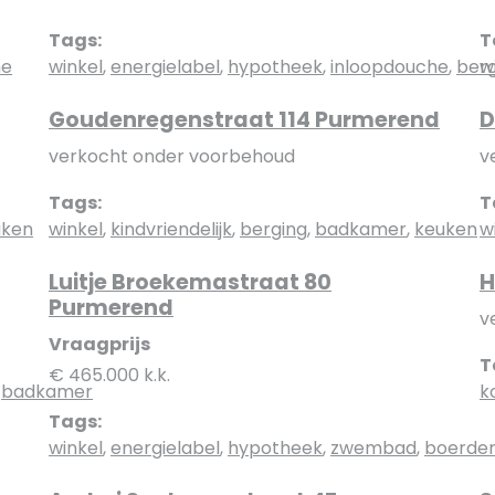
Tags:
T
he
winkel
,
energielabel
,
hypotheek
,
inloopdouche
,
berg
w
Goudenregenstraat 114 Purmerend
D
verkocht onder voorbehoud
v
Tags:
T
uken
winkel
,
kindvriendelijk
,
berging
,
badkamer
,
keuken
w
Luitje Broekemastraat 80
H
Purmerend
v
Vraagprijs
T
€ 465.000 k.k.
,
badkamer
k
Tags:
winkel
,
energielabel
,
hypotheek
,
zwembad
,
boerderi