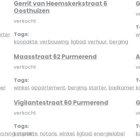
Gerrit van Heemskerkstraat 6
G
Oosthuizen
v
verkocht
T
Tags:
arter
w
koopakte
,
verbouwing
,
ligbad
,
verhuur
,
berging
Maasstraat 62 Purmerend
A
verkocht
v
Tags:
T
bel
winkel
,
appartement
,
berging
,
starter
,
badkamer
k
Vigilantestraat 60 Purmerend
G
verkocht
v
Tags:
T
woning
koopakte
,
starter
,
notaris
,
winkel
,
ligbad
,
energielabel
k