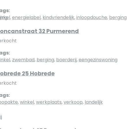
ags:
ing
inkel
,
energielabel
,
kindvriendelijk
,
inloopdouche
,
berging
oncanstraat 32 Purmerend
erkocht
ags:
inkel
,
zwembad
,
berging
,
boerderij
,
eengezinswoning
obrede 25 Hobrede
erkocht
ags:
oopakte
,
winkel
,
werkplaats
,
verkoop
,
landelijk
j