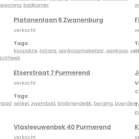
nswoning
,
badkamer
w
Platanenlaan 6 Zwanenburg
F
verkocht
v
Tags:
T
koopakte
,
notaris
,
aankoopmakelaar
,
aankoop
,
ver
i
potheek
Etserstraat 7 Purmerend
J
verkocht
V
€
Tags:
mbad
winkel
,
zwembad
,
kindvriendelijk
,
berging
,
boerderij
T
p
Vlasleeuwenbek 40 Purmerend
K
verkocht
v