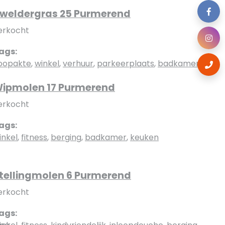
weldergras 25 Purmerend
erkocht
ags:
oopakte
,
winkel
,
verhuur
,
parkeerplaats
,
badkamer
ipmolen 17 Purmerend
erkocht
ags:
inkel
,
fitness
,
berging
,
badkamer
,
keuken
tellingmolen 6 Purmerend
erkocht
ags: