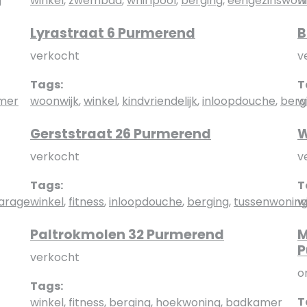
g
winkel
,
zwembad
,
whirlpool
,
berging
,
eengezinswon
w
Lyrastraat 6 Purmerend
B
verkocht
v
Tags:
T
mer
woonwijk
,
winkel
,
kindvriendelijk
,
inloopdouche
,
berg
w
Gerststraat 26 Purmerend
W
verkocht
v
Tags:
T
arage
winkel
,
fitness
,
inloopdouche
,
berging
,
tussenwonin
w
Paltrokmolen 32 Purmerend
M
P
verkocht
o
Tags:
T
winkel
,
fitness
,
berging
,
hoekwoning
,
badkamer