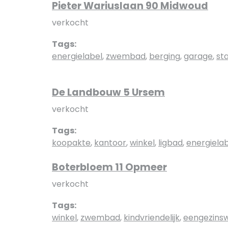
Pieter Wariuslaan 90 Midwoud
verkocht
Tags:
energielabel
,
zwembad
,
berging
,
garage
,
st
De Landbouw 5 Ursem
verkocht
Tags:
koopakte
,
kantoor
,
winkel
,
ligbad
,
energiela
Boterbloem 11 Opmeer
verkocht
Tags:
winkel
,
zwembad
,
kindvriendelijk
,
eengezins