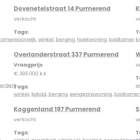
Dovenetelstraat 14 Purmerend
K
verkocht
v
Tags:
T
kamer
woonwijk
,
winkel
,
berging
,
hoekwoning
,
badkamer
k
Overlanderstraat 337 Purmerend
W
Vraagprijs
v
€ 395.000 k.k.
T
erderij
w
Tags:
winkel
,
ligbad
,
berging
,
eengezinswoning
,
badkamer
Koggenland 197 Purmerend
S
verkocht
v
Tags:
T