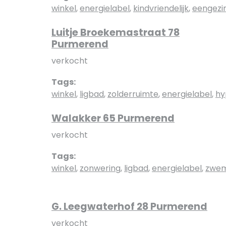
winkel
,
energielabel
,
kindvriendelijk
,
eengezi
Luitje Broekemastraat 78
Purmerend
verkocht
Tags:
winkel
,
ligbad
,
zolderruimte
,
energielabel
,
hy
Walakker 65 Purmerend
verkocht
Tags:
winkel
,
zonwering
,
ligbad
,
energielabel
,
zwe
G. Leegwaterhof 28 Purmerend
verkocht