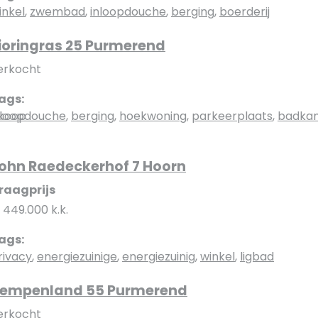
inkel
,
zwembad
,
inloopdouche
,
berging
,
boerderij
ioringras 25 Purmerend
erkocht
ags:
koop
nloopdouche
,
berging
,
hoekwoning
,
parkeerplaats
,
badka
ohn Raedeckerhof 7 Hoorn
raagprijs
 449.000 k.k.
ags:
rivacy
,
energiezuinige
,
energiezuinig
,
winkel
,
ligbad
empenland 55 Purmerend
erkocht