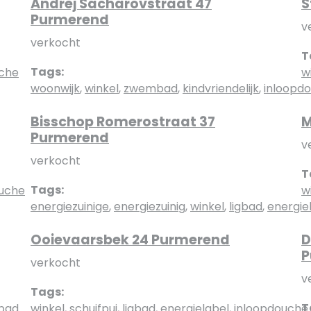
Andrej Sacharovstraat 47
S
Purmerend
v
verkocht
T
Tags:
uche
w
woonwijk
,
winkel
,
zwembad
,
kindvriendelijk
,
inloopd
Bisschop Romerostraat 37
M
Purmerend
v
verkocht
T
Tags:
ouche
w
energiezuinige
,
energiezuinig
,
winkel
,
ligbad
,
energie
Ooievaarsbek 24 Purmerend
D
P
verkocht
v
Tags:
T
bad
winkel
,
schuifpui
,
ligbad
,
energielabel
,
inloopdouche