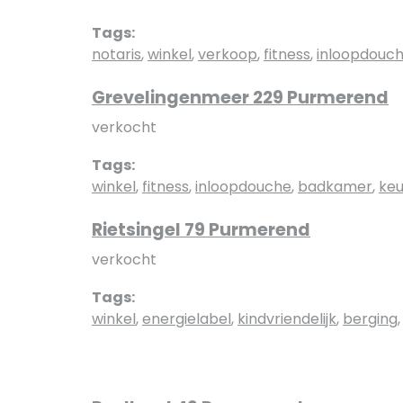
Tags:
notaris
,
winkel
,
verkoop
,
fitness
,
inloopdouc
Grevelingenmeer 229 Purmerend
verkocht
Tags:
winkel
,
fitness
,
inloopdouche
,
badkamer
,
ke
Rietsingel 79 Purmerend
verkocht
Tags:
winkel
,
energielabel
,
kindvriendelijk
,
berging