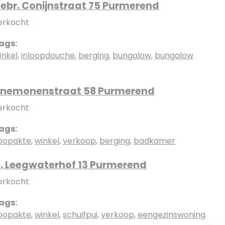
ebr. Conijnstraat 75 Purmerend
erkocht
ags:
inkel
,
inloopdouche
,
berging
,
bungalow
,
bungalow
nemonenstraat 58 Purmerend
erkocht
ags:
oopakte
,
winkel
,
verkoop
,
berging
,
badkamer
. Leegwaterhof 13 Purmerend
erkocht
ags:
oopakte
,
winkel
,
schuifpui
,
verkoop
,
eengezinswoning