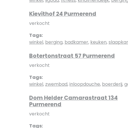
winkel
,
ligbad
,
fitness
,
kindvriendelijk
,
bergin
Kievithof 24 Purmerend
verkocht
Tags:
winkel
,
berging
,
badkamer
,
keuken
,
slaapka
Botertonstraat 57 Purmerend
verkocht
Tags:
winkel
,
zwembad
,
inloopdouche
,
boerderij
,
g
Dom Helder Camarastraat 134
Purmerend
verkocht
Tags: