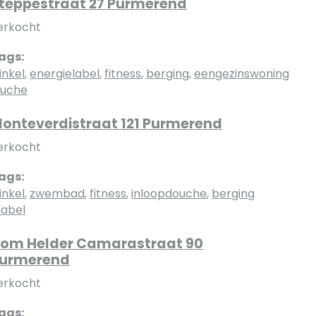
teppestraat 27 Purmerend
erkocht
ags:
inkel
,
energielabel
,
fitness
,
berging
,
eengezinswoning
ouche
onteverdistraat 121 Purmerend
erkocht
ags:
inkel
,
zwembad
,
fitness
,
inloopdouche
,
berging
label
om Helder Camarastraat 90
urmerend
erkocht
ags: