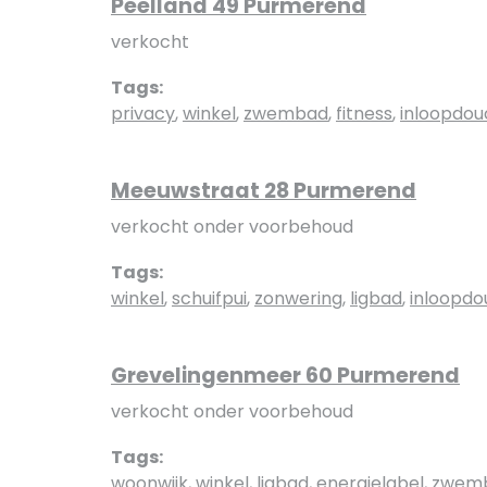
Peelland 49 Purmerend
verkocht
Tags:
privacy
,
winkel
,
zwembad
,
fitness
,
inloopdo
Meeuwstraat 28 Purmerend
verkocht onder voorbehoud
Tags:
winkel
,
schuifpui
,
zonwering
,
ligbad
,
inloopd
Grevelingenmeer 60 Purmerend
verkocht onder voorbehoud
Tags:
woonwijk
,
winkel
,
ligbad
,
energielabel
,
zwem