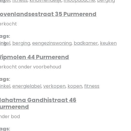
ing
inkel
,
fitness
,
kindvriendelijk
,
inloopdouche
,
berging
ovenlandsestraat 35 Purmerend
erkocht
ags:
ing
inkel
,
berging
,
eengezinswoning
,
badkamer
,
keuken
ipmolen 44 Purmerend
erkocht onder voorbehoud
ags:
g
inkel
,
energielabel
,
verkopen
,
kopen
,
fitness
ahatma Gandhistraat 46
urmerend
nder bod
ags: