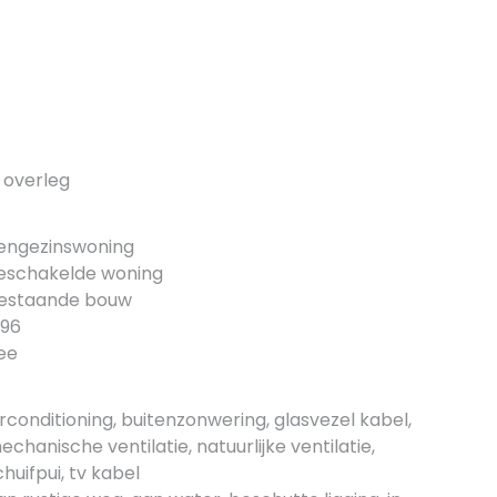
n overleg
engezinswoning
eschakelde woning
estaande bouw
996
ee
irconditioning, buitenzonwering, glasvezel kabel,
echanische ventilatie, natuurlijke ventilatie,
chuifpui, tv kabel