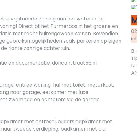
M
lde vrijstaande woning aan het water in de
oning! Direct bij het Purmerbos in het groene en
02
 dat is met recht buitengewoon wonen. Bovendien
in
e gebruiksmogelijkheden zoals parkeren op eigen
 de riante zonnige achtertuin.
Br
Ti
atie en documentatie: doncanstraat56.nl
Ne
Af
rage, entree woning, hal met toilet, meterkast,
gang naar garage, eetkamer met luxe
 met zwembad en achterom via de garage;
laapkamer met entresol, ouderslaapkamer met
 naar tweede verdieping, badkamer met o.a.