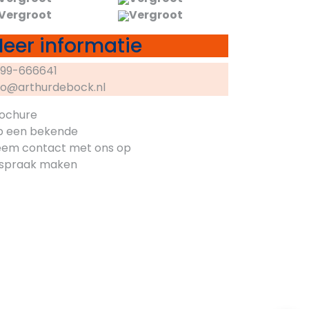
Vergroot
Vergroot
eer informatie
99-666641
fo@arthurdebock.nl
ochure
p een bekende
em contact met ons op
spraak maken