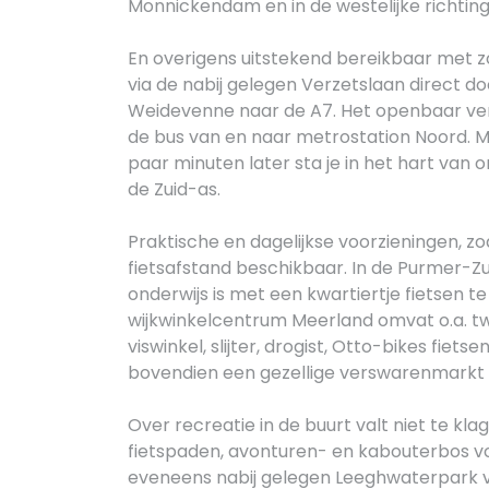
Monnickendam en in de westelijke richti
En overigens uitstekend bereikbaar met zo
via de nabij gelegen Verzetslaan direct do
Weidevenne naar de A7. Het openbaar verv
de bus van en naar metrostation Noord. M
paar minuten later sta je in het hart van 
de Zuid-as.
Praktische en dagelijkse voorzieningen, z
fietsafstand beschikbaar. In de Purmer-Zui
onderwijs is met een kwartiertje fietsen 
wijkwinkelcentrum Meerland omvat o.a. 
viswinkel, slijter, drogist, Otto-bikes fie
bovendien een gezellige verswarenmarkt o
Over recreatie in de buurt valt niet te kl
fietspaden, avonturen- en kabouterbos voo
eveneens nabij gelegen Leeghwaterpark vi