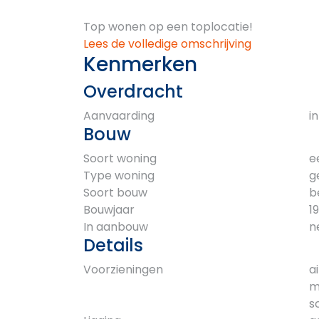
Top wonen op een toplocatie!
Lees de volledige omschrijving
Kenmerken
Overdracht
Aanvaarding
i
Bouw
Soort woning
e
Type woning
g
Soort bouw
b
Bouwjaar
1
In aanbouw
n
Details
Voorzieningen
a
m
s