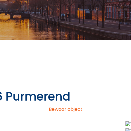
6
Purmerend
Bewaar object