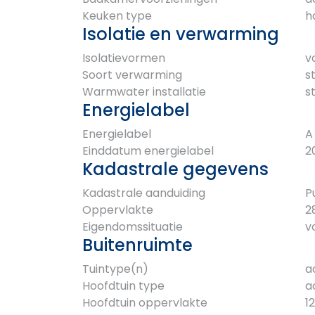
Keuken type
h
Isolatie en verwarming
Isolatievormen
v
Soort verwarming
s
Warmwater installatie
s
Energielabel
Energielabel
A
Einddatum energielabel
2
Kadastrale gegevens
Kadastrale aanduiding
P
Oppervlakte
2
Eigendomssituatie
v
Buitenruimte
Tuintype(n)
a
Hoofdtuin type
a
Hoofdtuin oppervlakte
1