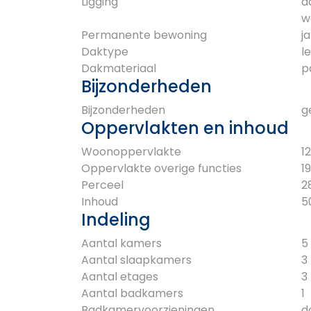
Ligging
a
w
Permanente bewoning
ja
Daktype
l
Dakmateriaal
p
Bijzonderheden
Bijzonderheden
g
Oppervlakten en inhoud
Woonoppervlakte
1
Oppervlakte overige functies
1
Perceel
2
Inhoud
5
Indeling
Aantal kamers
5
Aantal slaapkamers
3
Aantal etages
3
Aantal badkamers
1
Badkamervoorzieningen
d