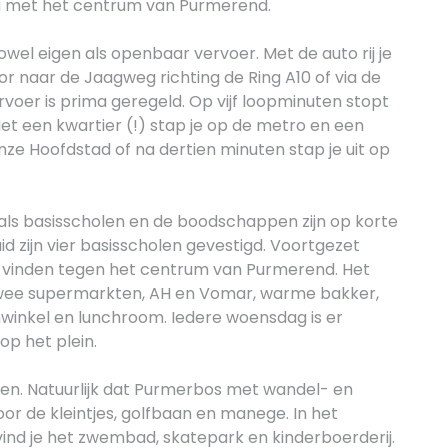
ng met het centrum van Purmerend.
wel eigen als openbaar vervoer. Met de auto rij je
or naar de Jaagweg richting de Ring A10 of via de
oer is prima geregeld. Op vijf loopminuten stopt
et een kwartier (!) stap je op de metro en een
onze Hoofdstad of na dertien minuten stap je uit op
oals basisscholen en de boodschappen zijn op korte
d zijn vier basisscholen gevestigd. Voortgezet
te vinden tegen het centrum van Purmerend. Het
twee supermarkten, AH en Vomar, warme bakker,
tsenwinkel en lunchroom. Iedere woensdag is er
p het plein.
agen. Natuurlijk dat Purmerbos met wandel- en
r de kleintjes, golfbaan en manege. In het
nd je het zwembad, skatepark en kinderboerderij.