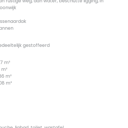
an rustige weg, aan water, beschutte ligging, in
oonwijk
essenaardak
annen
edeeltelijk gestoffeerd
27 m²
9 m²
86 m²
08 m³
ouche, ligbad, toilet, wastafel