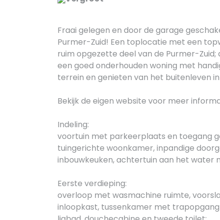
Fraai gelegen en door de garage geschake
Purmer-Zuid! Een toplocatie met een topw
ruim opgezette deel van de Purmer-Zuid;
een goed onderhouden woning met handig
terrein en genieten van het buitenleven in
Bekijk de eigen website voor meer inform
Indeling:
voortuin met parkeerplaats en toegang ga
tuingerichte woonkamer, inpandige door
inbouwkeuken, achtertuin aan het water
Eerste verdieping:
overloop met wasmachine ruimte, voors
inloopkast, tussenkamer met trapopgang
ligbad, douchecabine en tweede toilet;