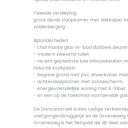
Tweede verdieping:
grote derde slaapkamer met dakkapel, be
zolderberging.
Bijzonderheden:
- charmante glas-in-lood dubbele deure
- modern zwevend toilet
- recent geplaatste luxe inbouwkeuken m
inductie kookplaat
- begane grond met pvc afwerkvloer me
- achterslaapkamer met zonnescherm
- energievriendelijke woning met A-label
- en een op de toekomst voorbereide ga
De Doncanstraat is een rustige verkeersluw
voetgangersbruggetje en de Groeneweg di
Groeneweg is het fietspad die dit deel v