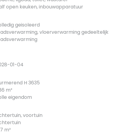
alf open keuken, inbouwapparatuur
olledig geisoleerd
tadsverwarming, vloerverwarming gedeeltelijk
tadsverwarming
028-01-04
urmerend H 3635
86 m²
olle eigendom
chtertuin, voortuin
chtertuin
27 m²