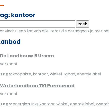
ag: kantoor
ier vindt u een lijst van alle items die getagged zijn met 
Aanbod
De Landbouw 5 Ursem
verkocht
Tags:
koopakte
,
kantoor
,
winkel
,
ligbad
,
energielabel
Waterlandlaan 110 Purmerend
verkocht
Tags:
energiezuinig
,
kantoor
,
winkel
,
energielabel
,
zwem