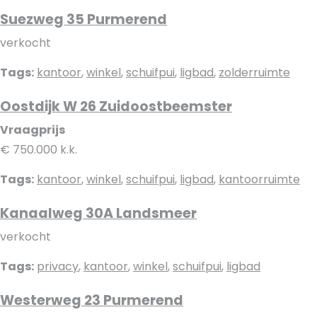
Suezweg 35 Purmerend
verkocht
Tags:
kantoor
,
winkel
,
schuifpui
,
ligbad
,
zolderruimte
Oostdijk W 26 Zuidoostbeemster
Vraagprijs
€ 750.000 k.k.
Tags:
kantoor
,
winkel
,
schuifpui
,
ligbad
,
kantoorruimte
Kanaalweg 30A Landsmeer
verkocht
Tags:
privacy
,
kantoor
,
winkel
,
schuifpui
,
ligbad
Westerweg 23 Purmerend