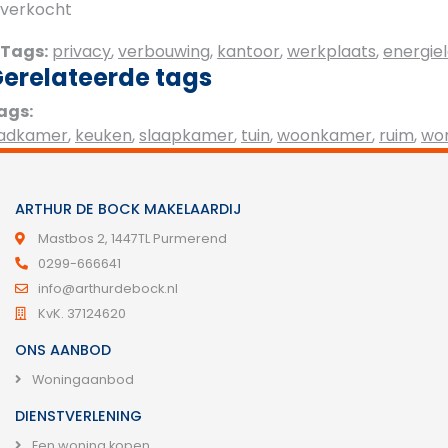
verkocht
Tags:
privacy
,
verbouwing
,
kantoor
,
werkplaats
,
energie
erelateerde tags
ags:
adkamer
,
keuken
,
slaapkamer
,
tuin
,
woonkamer
,
ruim
,
wo
ARTHUR DE BOCK MAKELAARDIJ
Mastbos 2, 1447TL Purmerend
0299-666641
info@arthurdebock.nl
KvK. 37124620
ONS AANBOD
Woningaanbod
DIENSTVERLENING
Een woning kopen