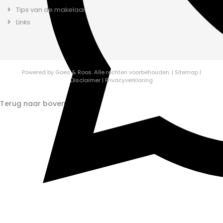
Tips van de makelaar
Links
Powered by
Goes & Roos
.
Alle rechten voorbehouden.
|
Sitemap
|
Disclaimer
|
Privacyverklaring