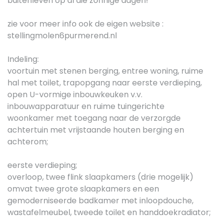
buitenleven op al die zonnige dagen!
zie voor meer info ook de eigen website :
stellingmolen6purmerend.nl
Indeling:
voortuin met stenen berging, entree woning, ruime
hal met toilet, trapopgang naar eerste verdieping,
open U-vormige inbouwkeuken v.v.
inbouwapparatuur en ruime tuingerichte
woonkamer met toegang naar de verzorgde
achtertuin met vrijstaande houten berging en
achterom;
eerste verdieping;
overloop, twee flink slaapkamers (drie mogelijk)
omvat twee grote slaapkamers en een
gemoderniseerde badkamer met inloopdouche,
wastafelmeubel, tweede toilet en handdoekradiator;