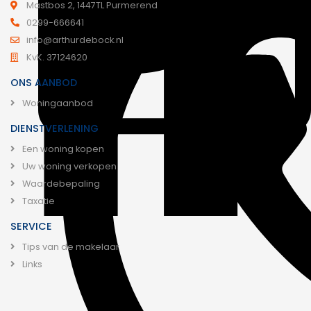
Mastbos 2, 1447TL Purmerend
0299-666641
info@arthurdebock.nl
KvK. 37124620
ONS AANBOD
Woningaanbod
DIENSTVERLENING
Een woning kopen
Uw woning verkopen
Waardebepaling
Taxatie
SERVICE
Tips van de makelaar
Links