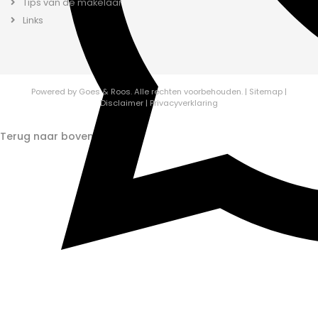
Tips van de makelaar
Links
Powered by
Goes & Roos
.
Alle rechten voorbehouden.
|
Sitemap
|
Disclaimer
|
Privacyverklaring