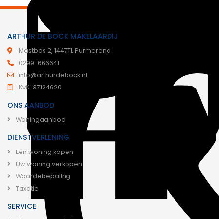
ARTHUR DE BOCK MAKELAARDIJ
Mastbos 2, 1447TL Purmerend
0299-666641
info@arthurdebock.nl
KvK. 37124620
ONS AANBOD
Woningaanbod
DIENSTVERLENING
Een woning kopen
Uw woning verkopen
Waardebepaling
Taxatie
SERVICE