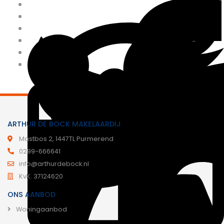
ARTHUR DE BOCK MAKELAARDIJ
Mastbos 2, 1447TL Purmerend
0299-666641
info@arthurdebock.nl
KvK. 37124620
ONS AANBOD
Woningaanbod