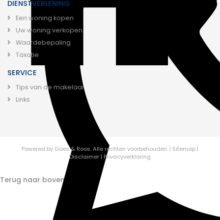
DIENSTVERLENING
Een woning kopen
Uw woning verkopen
Waardebepaling
Taxatie
SERVICE
Tips van de makelaar
Links
Powered by
Goes & Roos
.
Alle rechten voorbehouden.
|
Sitemap
|
Disclaimer
|
Privacyverklaring