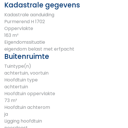
Kadastrale gegevens
Kadastrale aanduiding
Purmerend H 1702
Oppervlakte
163 m²
Eigendomssituatie
eigendom belast met erfpacht
Buitenruimte
Tuintype(n)
achtertuin, voortuin
Hoofdtuin type
achtertuin
Hoofdtuin oppervlakte
73 m²
Hoofdtuin achterom
ja
Ligging hoofdtuin
noordoost