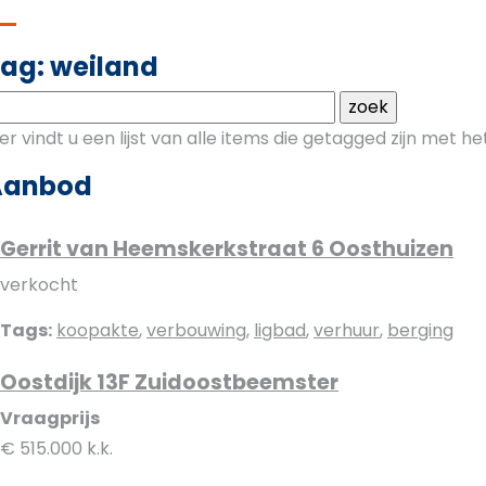
ag: weiland
ier vindt u een lijst van alle items die getagged zijn met 
Aanbod
Gerrit van Heemskerkstraat 6 Oosthuizen
verkocht
Tags:
koopakte
,
verbouwing
,
ligbad
,
verhuur
,
berging
Oostdijk 13F Zuidoostbeemster
Vraagprijs
€ 515.000 k.k.