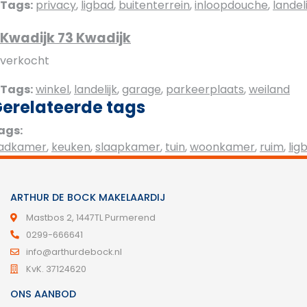
Tags:
privacy
,
ligbad
,
buitenterrein
,
inloopdouche
,
landeli
Kwadijk 73 Kwadijk
verkocht
Tags:
winkel
,
landelijk
,
garage
,
parkeerplaats
,
weiland
erelateerde tags
ags:
adkamer
,
keuken
,
slaapkamer
,
tuin
,
woonkamer
,
ruim
,
lig
ARTHUR DE BOCK MAKELAARDIJ
Mastbos 2, 1447TL Purmerend
0299-666641
info@arthurdebock.nl
KvK. 37124620
ONS AANBOD