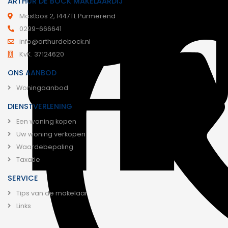
ARTHUR DE BOCK MAKELAARDIJ
Mastbos 2, 1447TL Purmerend
0299-666641
info@arthurdebock.nl
KvK. 37124620
ONS AANBOD
Woningaanbod
DIENSTVERLENING
Een woning kopen
Uw woning verkopen
Waardebepaling
Taxatie
SERVICE
Tips van de makelaar
Links