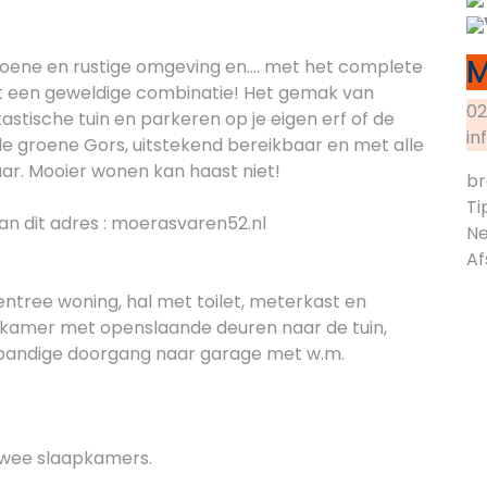
M
roene en rustige omgeving en.... met het complete
 een geweldige combinatie! Het gemak van
02
astische tuin en parkeren op je eigen erf of de
in
 de groene Gors, uitstekend bereikbaar en met alle
ar. Mooier wonen kan haast niet!
br
Ti
an dit adres : moerasvaren52.nl
Ne
Af
ntree woning, hal met toilet, meterkast en
kamer met openslaande deuren naar de tuin,
npandige doorgang naar garage met w.m.
twee slaapkamers.