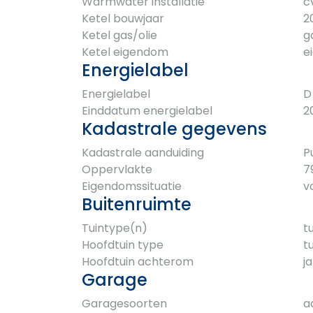
Warmwater installatie
c
Ketel bouwjaar
2
Ketel gas/olie
g
Ketel eigendom
e
Energielabel
Energielabel
D
Einddatum energielabel
2
Kadastrale gegevens
Kadastrale aanduiding
P
Oppervlakte
7
Eigendomssituatie
v
Buitenruimte
Tuintype(n)
t
Hoofdtuin type
t
Hoofdtuin achterom
ja
Garage
Garagesoorten
a