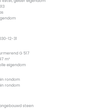
v ketel, geiser eigendom
013
as
igendom
030-12-31
urmerend G 517
97 m²
olle eigendom
uin rondom
uin rondom
angebouwd steen