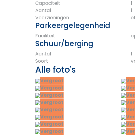
Capaciteit
1
Aantal
1
Voorzieningen
e
Parkeergelegenheid
Faciliteit
o
Schuur/berging
Aantal
1
Soort
v
Alle foto's
Vergroot
Ver
Vergroot
Ver
Vergroot
Ver
Vergroot
Ver
Vergroot
Ver
Vergroot
Ver
Vergroot
Ver
Vergroot
Ver