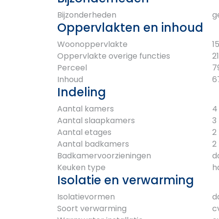
Bijzonderheden
g
Oppervlakten en inhoud
Woonoppervlakte
1
Oppervlakte overige functies
2
Perceel
7
Inhoud
6
Indeling
Aantal kamers
4
Aantal slaapkamers
3
Aantal etages
2
Aantal badkamers
2
Badkamervoorzieningen
d
Keuken type
h
Isolatie en verwarming
Isolatievormen
d
Soort verwarming
c