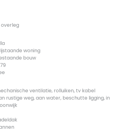
n overleg
lla
rijstaande woning
estaande bouw
979
ee
echanische ventilatie, rolluiken, tv kabel
an rustige weg, aan water, beschutte ligging, in
oonwijk
adeldak
annen