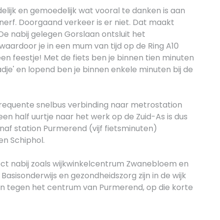
elijk en gemoedelijk wat vooral te danken is aan
nerf. Doorgaand verkeer is er niet. Dat maakt
De nabij gelegen Gorslaan ontsluit het
ardoor je in een mum van tijd op de Ring A10
en feestje! Met de fiets ben je binnen tien minuten
dje' en lopend ben je binnen enkele minuten bij de
requente snelbus verbinding naar metrostation
een half uurtje naar het werk op de Zuid-As is dus
naf station Purmerend (vijf fietsminuten)
n Schiphol.
irect nabij zoals wijkwinkelcentrum Zwanebloem en
asisonderwijs en gezondheidszorg zijn in de wijk
den tegen het centrum van Purmerend, op die korte