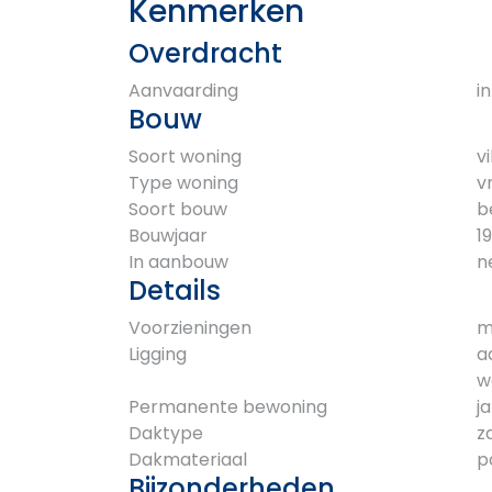
Kenmerken
Overdracht
Aanvaarding
i
Bouw
Soort woning
vi
Type woning
v
Soort bouw
b
Bouwjaar
1
In aanbouw
n
Details
Voorzieningen
m
Ligging
a
w
Permanente bewoning
ja
Daktype
z
Dakmateriaal
p
Bijzonderheden