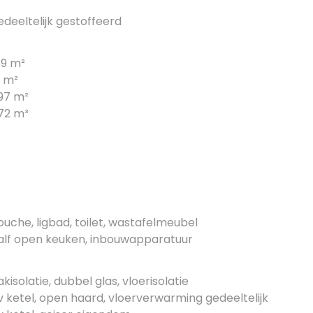
edeeltelijk gestoffeerd
59 m²
1 m²
97 m²
72 m³
ouche, ligbad, toilet, wastafelmeubel
alf open keuken, inbouwapparatuur
akisolatie, dubbel glas, vloerisolatie
v ketel, open haard, vloerverwarming gedeeltelijk