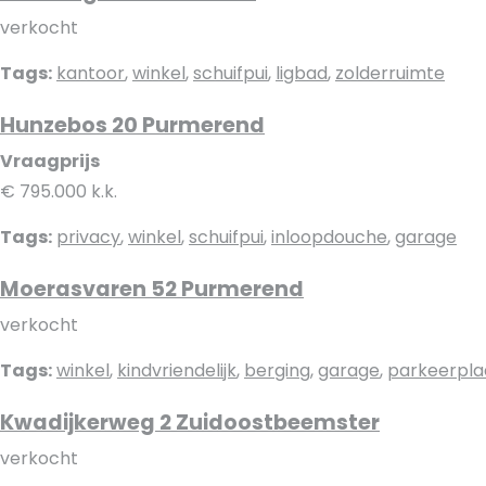
verkocht
Tags:
kantoor
,
winkel
,
schuifpui
,
ligbad
,
zolderruimte
Hunzebos 20 Purmerend
Vraagprijs
€ 795.000 k.k.
Tags:
privacy
,
winkel
,
schuifpui
,
inloopdouche
,
garage
Moerasvaren 52 Purmerend
verkocht
Tags:
winkel
,
kindvriendelijk
,
berging
,
garage
,
parkeerpla
Kwadijkerweg 2 Zuidoostbeemster
verkocht