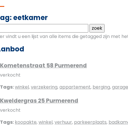
ag: eetkamer
ier vindt u een lijst van alle items die getagged zijn met 
Aanbod
Kometenstraat 58 Purmerend
verkocht
Tags:
winkel
,
verzekering
,
appartement
,
berging
,
garag
Kweldergras 25 Purmerend
verkocht
Tags:
koopakte
,
winkel
,
verhuur
,
parkeerplaats
,
badkam