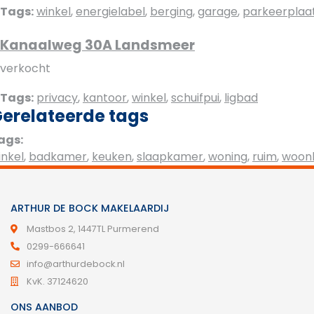
Tags:
winkel
,
energielabel
,
berging
,
garage
,
parkeerplaa
Kanaalweg 30A Landsmeer
verkocht
Tags:
privacy
,
kantoor
,
winkel
,
schuifpui
,
ligbad
erelateerde tags
ags:
inkel
,
badkamer
,
keuken
,
slaapkamer
,
woning
,
ruim
,
woon
ARTHUR DE BOCK MAKELAARDIJ
Mastbos 2, 1447TL Purmerend
0299-666641
info@arthurdebock.nl
KvK. 37124620
ONS AANBOD