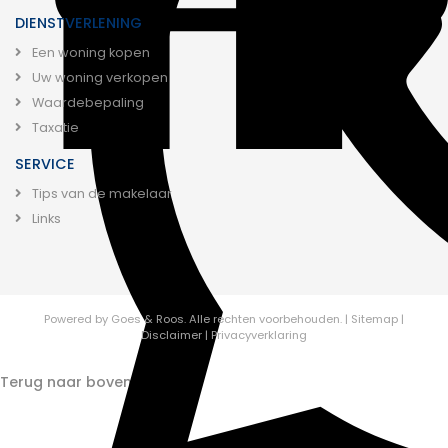
DIENSTVERLENING
Een woning kopen
Uw woning verkopen
Waardebepaling
Taxatie
SERVICE
Tips van de makelaar
Links
Powered by
Goes & Roos
.
Alle rechten voorbehouden.
|
Sitemap
|
Disclaimer
|
Privacyverklaring