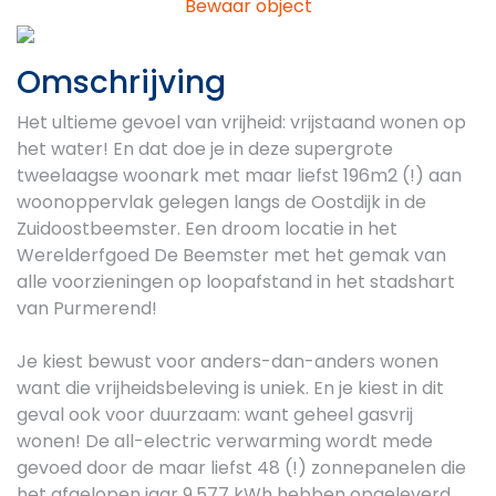
Bewaar object
Previous
Next
Omschrijving
Het ultieme gevoel van vrijheid: vrijstaand wonen op
het water! En dat doe je in deze supergrote
tweelaagse woonark met maar liefst 196m2 (!) aan
woonoppervlak gelegen langs de Oostdijk in de
Zuidoostbeemster. Een droom locatie in het
Werelderfgoed De Beemster met het gemak van
alle voorzieningen op loopafstand in het stadshart
van Purmerend!
Je kiest bewust voor anders-dan-anders wonen
want die vrijheidsbeleving is uniek. En je kiest in dit
geval ook voor duurzaam: want geheel gasvrij
wonen! De all-electric verwarming wordt mede
gevoed door de maar liefst 48 (!) zonnepanelen die
het afgelopen jaar 9.577 kWh hebben opgeleverd.