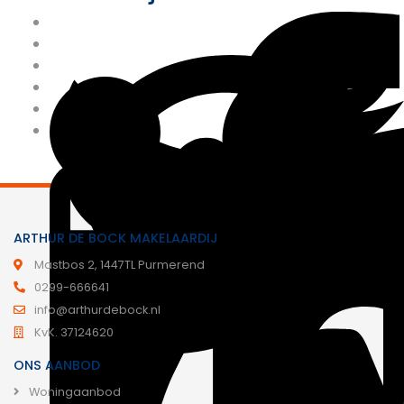
ARTHUR DE BOCK MAKELAARDIJ
Mastbos 2, 1447TL Purmerend
0299-666641
info@arthurdebock.nl
KvK. 37124620
ONS AANBOD
Woningaanbod