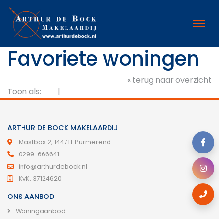
Favoriete woningen
« terug naar overzicht
Toon als:
|
ARTHUR DE BOCK MAKELAARDIJ
Mastbos 2, 1447TL Purmerend
0299-666641
info@arthurdebock.nl
KvK. 37124620
ONS AANBOD
Woningaanbod